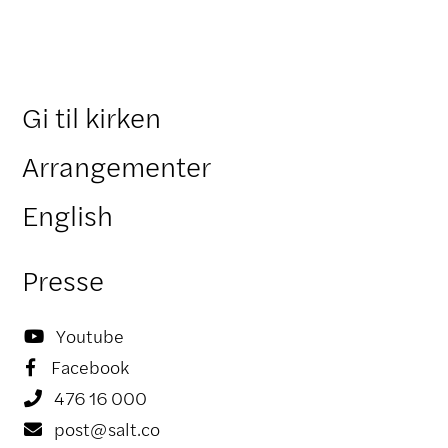
Gi til kirken
Arrangementer
English
Presse
Youtube

Facebook

476 16 000

post@salt.co
