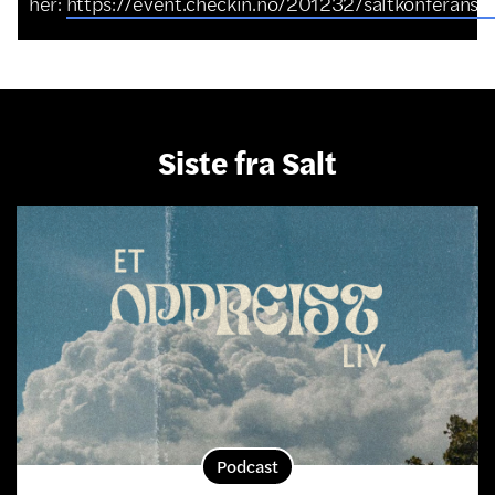
her:
https://event.checkin.no/201232/saltkonferanse
Siste fra Salt
Podcast