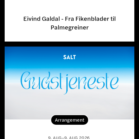
FRA:
ET OPPREIST LIV
Eivind Galdal - Fra Fikenblader til
Palmegreiner
Arrangement
9
.
AUG
–
9
.
AUG
2026