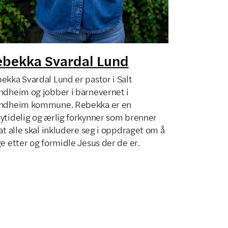
bekka Svardal Lund
ekka Svardal Lund er pastor i Salt
ndheim og jobber i barnevernet i
ndheim kommune. Rebekka er en
ytidelig og ærlig forkynner som brenner
 at alle skal inkludere seg i oppdraget om å
ge etter og formidle Jesus der de er.