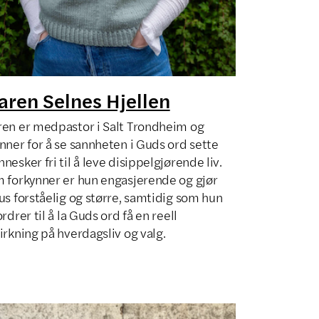
ren Selnes Hjellen
en er medpastor i Salt Trondheim og
nner for å se sannheten i Guds ord sette
nesker fri til å leve disippelgjørende liv.
 forkynner er hun engasjerende og gjør
us forståelig og større, samtidig som hun
ordrer til å la Guds ord få en reell
irkning på hverdagsliv og valg.