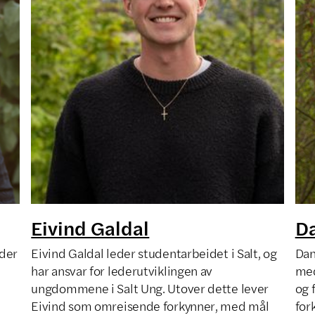
Eivind Galdal
Da
eder
Eivind Galdal leder studentarbeidet i Salt, og
Dan
har ansvar for lederutviklingen av
med
ungdommene i Salt Ung. Utover dette lever
og 
Eivind som omreisende forkynner, med mål
for