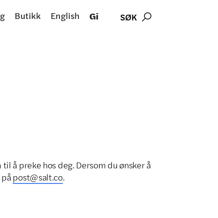
g
Butikk
English
Gi
SØK

 til å preke hos deg. Dersom du ønsker å
s på
post@salt.co
.