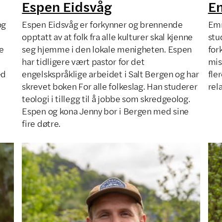
Espen Eidsvåg
E
og
Espen Eidsvåg er forkynner og brennende
Emm
opptatt av at folk fra alle kulturer skal kjenne
stu
e
seg hjemme i den lokale menigheten. Espen
for
har tidligere vært pastor for det
mis
ed
engelskspråklige arbeidet i Salt Bergen og har
fle
skrevet boken For alle folkeslag. Han studerer
rel
teologi i tillegg til å jobbe som skredgeolog.
Espen og kona Jenny bor i Bergen med sine
fire døtre.