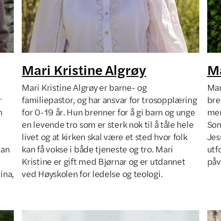
Mari Kristine Algrøy
Ma
Mari Kristine Algrøy er barne- og
Mar
r
familiepastor, og har ansvar for trosopplæring
bre
n
for 0-19 år. Hun brenner for å gi barn og unge
men
en levende tro som er sterk nok til å tåle hele
Som
livet og at kirken skal være et sted hvor folk
Jes
Han
kan få vokse i både tjeneste og tro. Mari
utf
Kristine er gift med Bjørnar og er utdannet
påv
ina,
ved Høyskolen for ledelse og teologi.