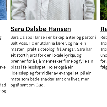
Sara Dalsbø Hansen
Re
g
Sara Dalsbø Hansen er kirkeplanter og pastor i
Reb
Salt Voss. Ho er utdanna lærer, og har ein
Tro
master i praktisk teologi frå Ansgar. Sara har
Tro
eit stort hjarta for den lokale kyrkja, og
uhø
brenner for å sjå mennesker finne og fylle sin
for
eve
plass i fellesskapet. Ho er også ein
føl
lidenskapleg formidler av evangeliet, på ein
måte som både snakkar sant om livet, men
glad
også sant om Gud.
r og