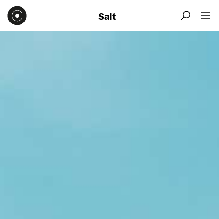
Salt

