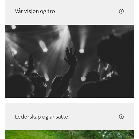
Vår visjon og tro

Lederskap og ansatte
