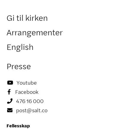
Gi til kirken
Arrangementer
English
Presse
Youtube

Facebook

476 16 000

post@salt.co

Fellesskap