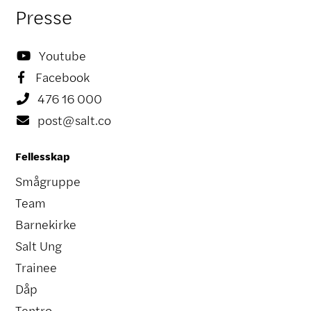
Presse
Youtube

Facebook

476 16 000

post@salt.co

Fellesskap
Smågruppe
Team
Barnekirke
Salt Ung
Trainee
Dåp
Tentro