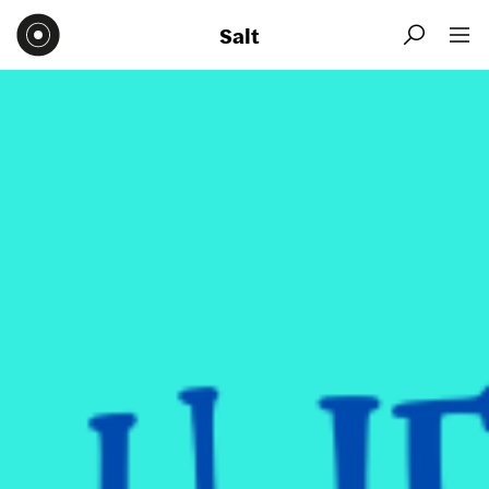
Salt

