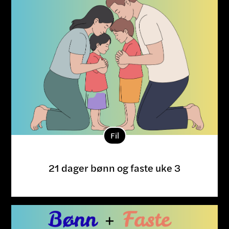
Fil
21 dager bønn og faste uke 3