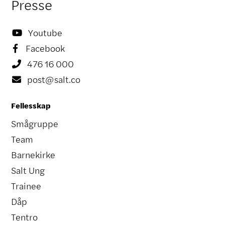
Presse
Youtube

Facebook

476 16 000

post@salt.co

Fellesskap
Smågruppe
Team
Barnekirke
Salt Ung
Trainee
Dåp
Tentro