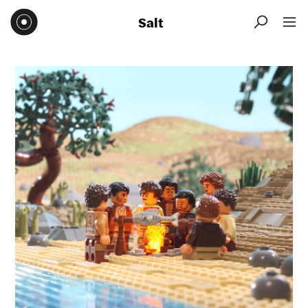
Salt

