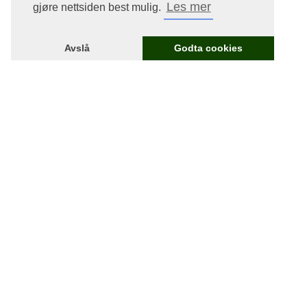
Les mer
gjøre nettsiden best mulig.
Avslå
Godta cookies
Lurer du på noe?
Still et spørsmål eller ta neste steg.
Kontakt oss

Gi til kirken