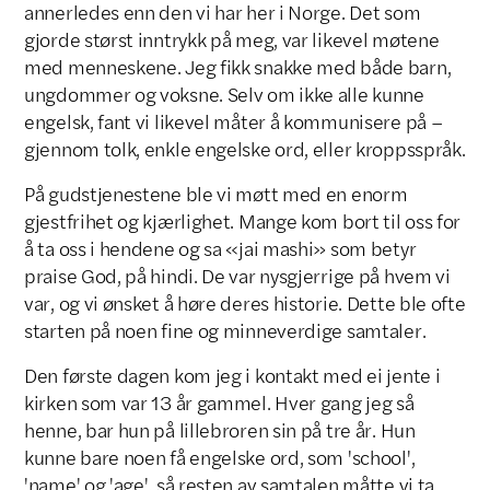
annerledes enn den vi har her i Norge. Det som
gjorde størst inntrykk på meg, var likevel møtene
med menneskene. Jeg fikk snakke med både barn,
ungdommer og voksne. Selv om ikke alle kunne
engelsk, fant vi likevel måter å kommunisere på –
gjennom tolk, enkle engelske ord, eller kroppsspråk.
På gudstjenestene ble vi møtt med en enorm
gjestfrihet og kjærlighet. Mange kom bort til oss for
å ta oss i hendene og sa «jai mashi» som betyr
praise God, på hindi. De var nysgjerrige på hvem vi
var, og vi ønsket å høre deres historie. Dette ble ofte
starten på noen fine og minneverdige samtaler.
Den første dagen kom jeg i kontakt med ei jente i
kirken som var 13 år gammel. Hver gang jeg så
henne, bar hun på lillebroren sin på tre år. Hun
kunne bare noen få engelske ord, som 'school',
'name' og 'age', så resten av samtalen måtte vi ta