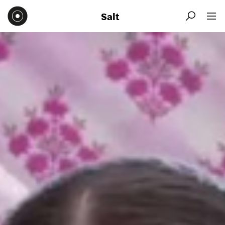
Salt

