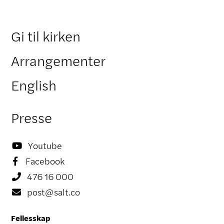
Gi til kirken
Arrangementer
English
Presse
Youtube

Facebook

476 16 000

post@salt.co

Fellesskap