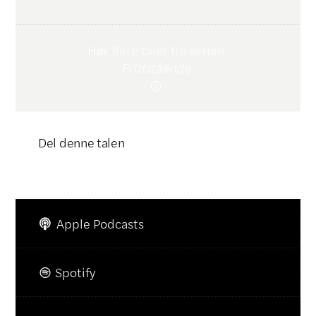
Hør flere taler fra serien
Frittstående

Del denne talen
Klikk for å kopiere lenke

Apple Podcasts

Spotify
