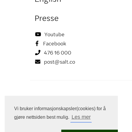
Presse
Youtube

Facebook

476 16 000

post@salt.co

Vi bruker informasjonskapsler(cookies) for å
Les mer
gjøre nettsiden best mulig.