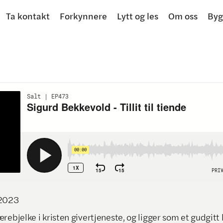
Ta kontakt
Forkynnere
Lytt og les
Om oss
Byg
2023
rebjelke i kristen givertjeneste, og ligger som et gudgitt 