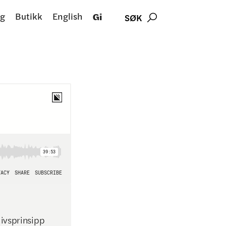
g
Butikk
English
Gi
SØK

livsprinsipp