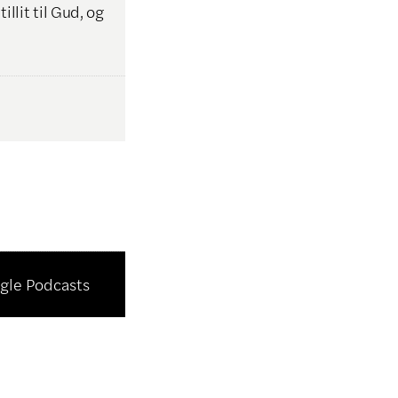
illit til Gud, og
gle Podcasts