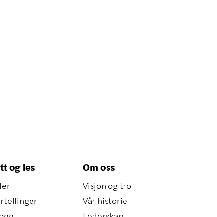
tt og les
Om oss
ler
Visjon og tro
rtellinger
Vår historie
ogg
Lederskap