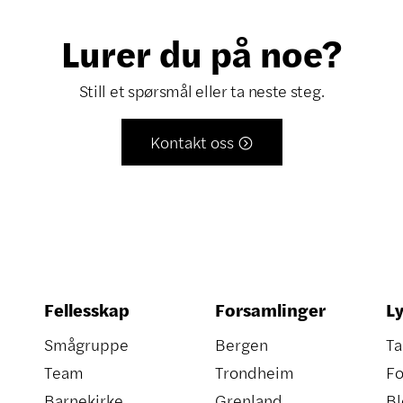
Lurer du på noe?
Still et spørsmål eller ta neste steg.
Kontakt oss

Fellesskap
Forsamlinger
Ly
Smågruppe
Bergen
Ta
Team
Trondheim
Fo
Barnekirke
Grenland
Bl