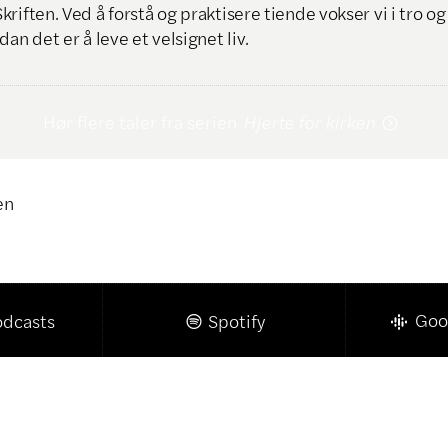
iften. Ved å forstå og praktisere tiende vokser vi i tro og t
dan det er å leve et velsignet liv.
Hør flere taler fra serien
Hjerte for kirken

en
Klikk for å kopiere lenke

Goo
odcasts
Spotify
