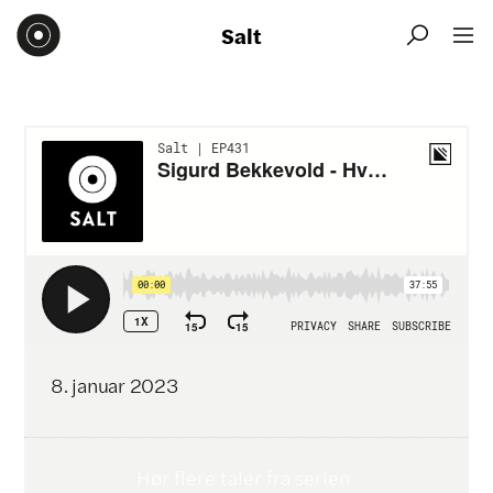
Salt


8
.
januar
2023
Hør flere taler fra serien