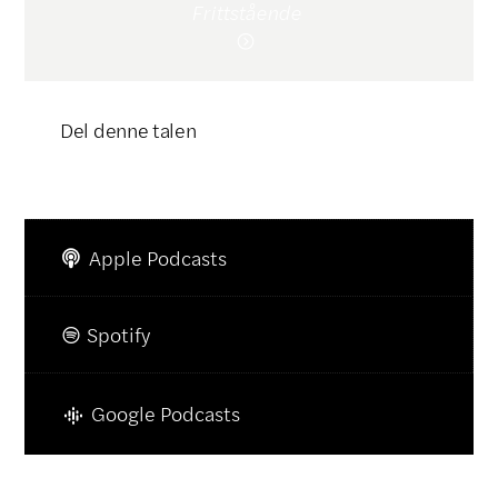
Frittstående

Del denne talen
Klikk for å kopiere lenke

Apple Podcasts

Spotify

Google Podcasts