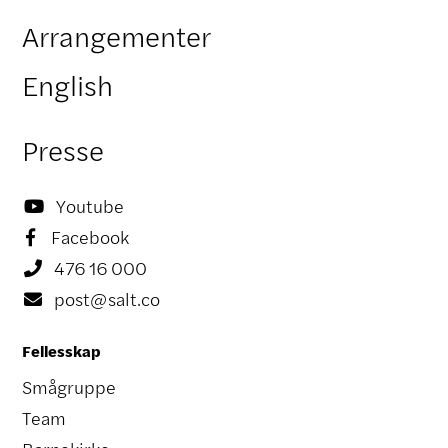
Arrangementer
English
Presse
Youtube

Facebook

476 16 000

post@salt.co

Fellesskap
Smågruppe
Team