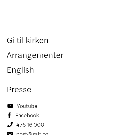
Gi til kirken
Arrangementer
English
Presse
Youtube

Facebook

476 16 000

post@salt.co
