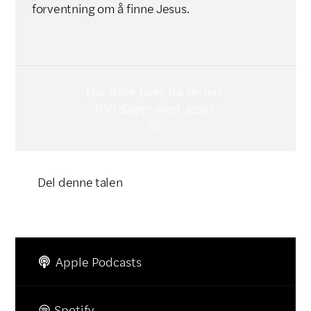
forventning om å finne Jesus.
Hør flere taler fra serien
100 dager med Jesus

Del denne talen
Klikk for å kopiere lenke

Apple Podcasts

Spotify
