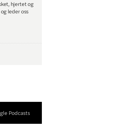
kket, hjertet og
n og leder oss
gle Podcasts