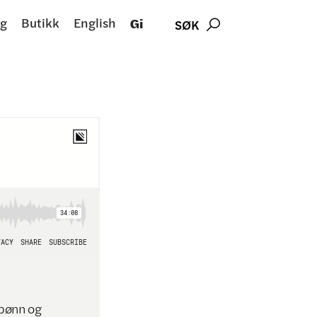
g
Butikk
English
Gi
SØK

 bønn og