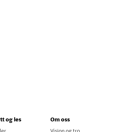
tt og les
Om oss
ler
Visjon og tro