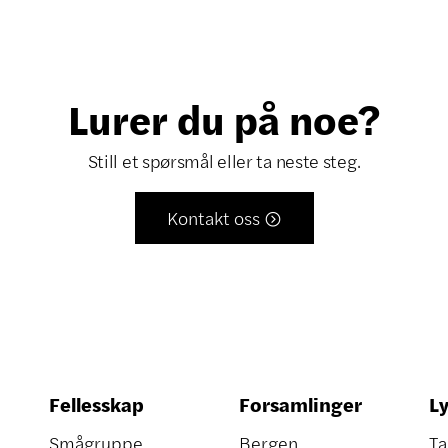
Lurer du på noe?
Still et spørsmål eller ta neste steg.
Kontakt oss

Fellesskap
Forsamlinger
Ly
Smågruppe
Bergen
Ta