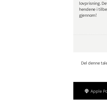
lovprisning. Det
hendene i tilbe
gjennom!
Del denne tal
Apple P
