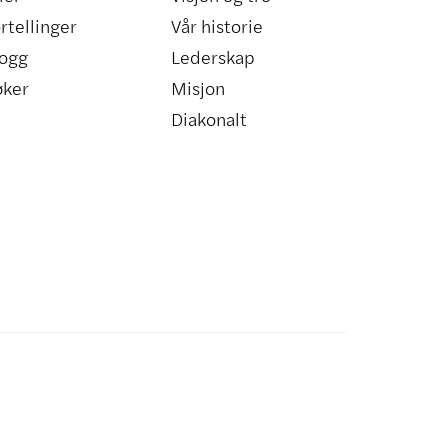
rtellinger
Vår historie
ogg
Lederskap
øker
Misjon
Diakonalt