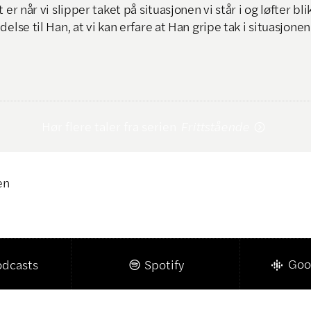
 er når vi slipper taket på situasjonen vi står i og løfter bli
delse til Han, at vi kan erfare at Han gripe tak i situasjone
Hør flere taler fra serien
Frittstående

en
Klikk for å kopiere lenke

Goo
odcasts
Spotify
