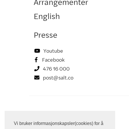
Arrangementer
English
Presse
Youtube

Facebook

476 16 000

post@salt.co

Vi bruker informasjonskapsler(cookies) for å