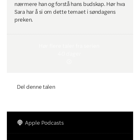
nærmere han og forstå hans budskap. Hør hva
Sara har å si om dette temaet i søndagens
preken.
Hør flere taler fra serien
40 dager

Del denne talen
Klikk for å kopiere lenke

Apple Podcasts
