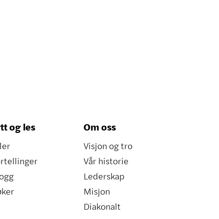
tt og les
Om oss
ler
Visjon og tro
rtellinger
Vår historie
ogg
Lederskap
øker
Misjon
Diakonalt