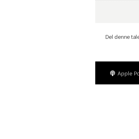
Del denne tal
Apple P
