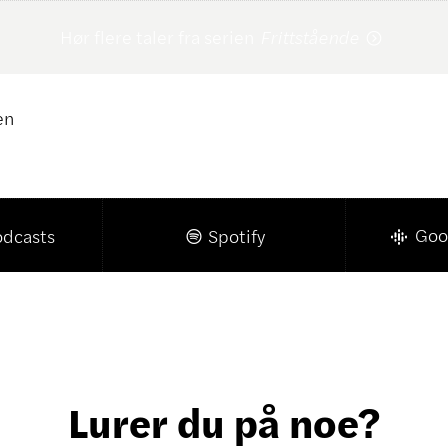
Hør flere taler fra serien
Frittstående

en
Klikk for å kopiere lenke

Goo
odcasts
Spotify

Lurer du på noe?