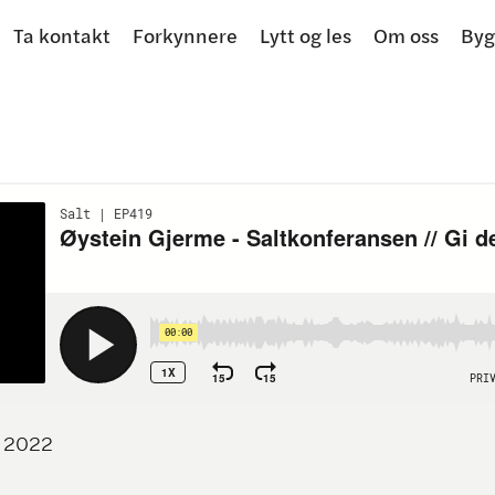
Ta kontakt
Forkynnere
Lytt og les
Om oss
Byg
2022