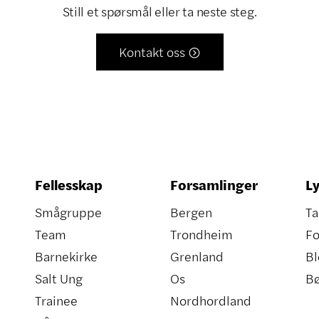
Still et spørsmål eller ta neste steg.
Kontakt oss

Fellesskap
Forsamlinger
Ly
Smågruppe
Bergen
Ta
Team
Trondheim
Fo
Barnekirke
Grenland
Bl
Salt Ung
Os
B
Trainee
Nordhordland