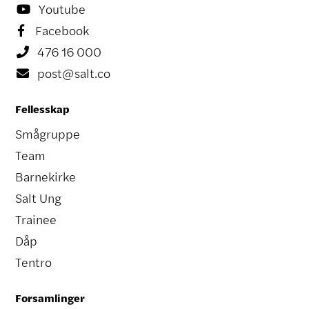
Youtube

Facebook

476 16 000

post@salt.co

Fellesskap
Smågruppe
Team
Barnekirke
Salt Ung
Trainee
Dåp
Tentro
Forsamlinger