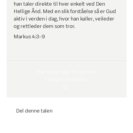
han taler direkte til hver enkelt ved Den
Hellige Ånd. Med en slik forståelse så er Gud
aktiv i verden i dag, hvor han kaller, veileder
og rettleder dem som tror.
Markus 4:3-9
Hør flere taler fra serien
Forvent fornyelse

Del denne talen
Klikk for å kopiere lenke
