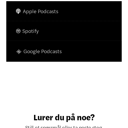
Apple Podcasts

Spotify

Google Podcasts
Lurer du på noe?
Still et spørsmål eller ta neste steg.