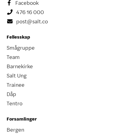
Facebook

476 16 000

post@salt.co

Fellesskap
Smågruppe
Team
Barnekirke
Salt Ung
Trainee
Dåp
Tentro
Forsamlinger
Bergen