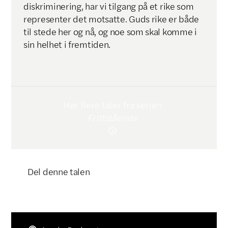
diskriminering, har vi tilgang på et rike som
representer det motsatte. Guds rike er både
til stede her og nå, og noe som skal komme i
sin helhet i fremtiden.
Hør flere taler fra serien
Frittstående

Del denne talen
Klikk for å kopiere lenke
