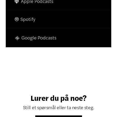
Apple Podcasts

Spotify

Google Podcasts
Lurer du på noe?
Still et spørsmål eller ta neste steg.