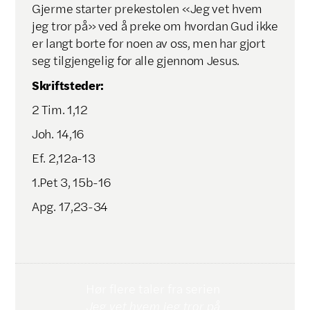
Gjerme starter prekestolen «Jeg vet hvem
jeg tror på» ved å preke om hvordan Gud ikke
er langt borte for noen av oss, men har gjort
seg tilgjengelig for alle gjennom Jesus.
Skriftsteder:
2 Tim. 1,12
Joh. 14,16
Ef. 2,12a-13
1.Pet 3, 15b-16
Apg. 17,23-34
Hør flere taler fra serien
Jeg vet hvem jeg tror på