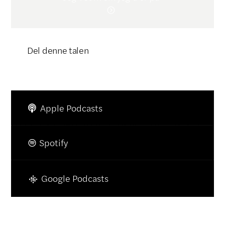

Del denne talen
Klikk for å kopiere lenke

Apple Podcasts

Spotify

Google Podcasts