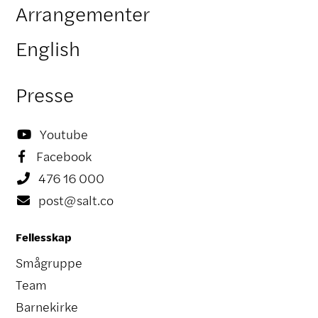
Arrangementer
English
Presse
Youtube

Facebook

476 16 000

post@salt.co

Fellesskap
Smågruppe
Team
Barnekirke