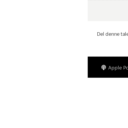
Del denne tal
Apple P
