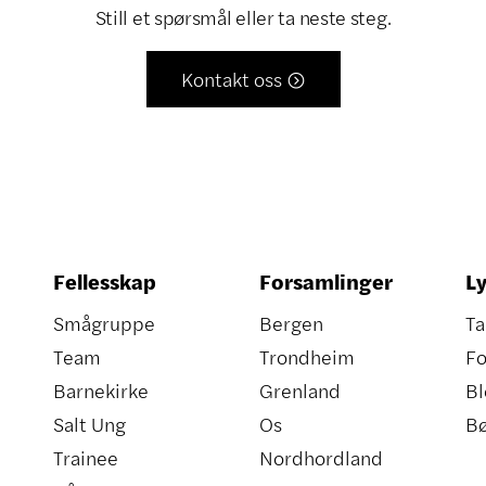
Still et spørsmål eller ta neste steg.
Kontakt oss

Fellesskap
Forsamlinger
Ly
Smågruppe
Bergen
Ta
Team
Trondheim
Fo
Barnekirke
Grenland
Bl
Salt Ung
Os
B
Trainee
Nordhordland