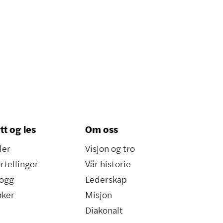
tt og les
Om oss
ler
Visjon og tro
rtellinger
Vår historie
ogg
Lederskap
øker
Misjon
Diakonalt