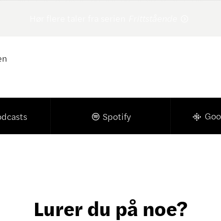
Hør flere taler fra serien
Frittstående

en
Klikk for å kopiere lenke

Goo
odcasts
Spotify

Lurer du på noe?