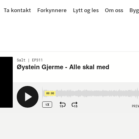
Ta kontakt
Forkynnere
Lytt og les
Om oss
Byg