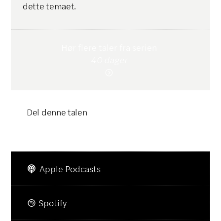
dette temaet.
Hør flere taler fra serien
40 dager

Del denne talen
Klikk for å kopiere lenke

Apple Podcasts

Spotify
