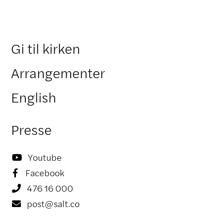
Gi til kirken
Arrangementer
English
Presse
Youtube

Facebook

476 16 000

post@salt.co
