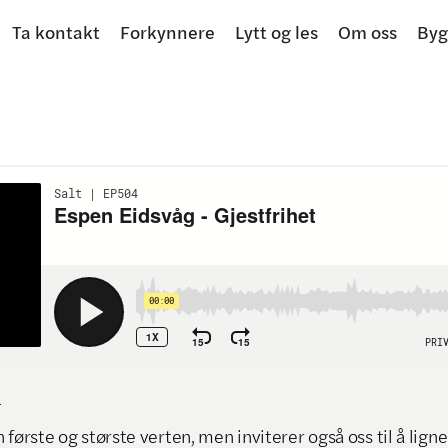
Ta kontakt
Forkynnere
Lytt og les
Om oss
Byg
4
 første og største verten, men inviterer også oss til å ligne