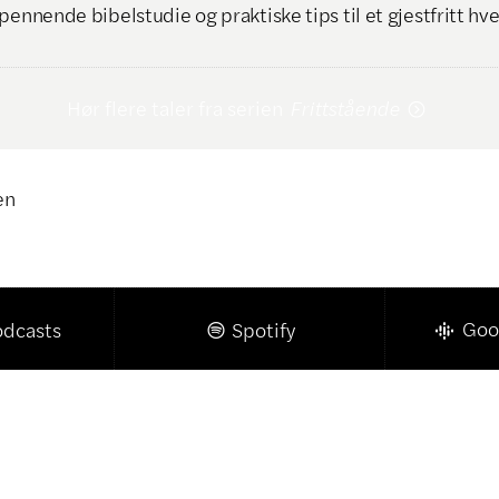
pennende bibelstudie og praktiske tips til et gjestfritt hv
Hør flere taler fra serien
Frittstående

en
Klikk for å kopiere lenke

Goo
odcasts
Spotify
