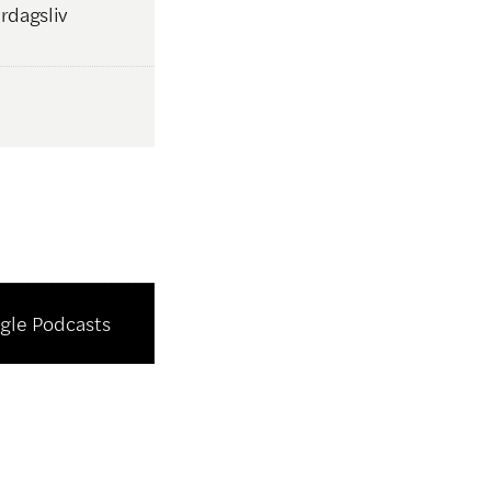
erdagsliv
gle Podcasts