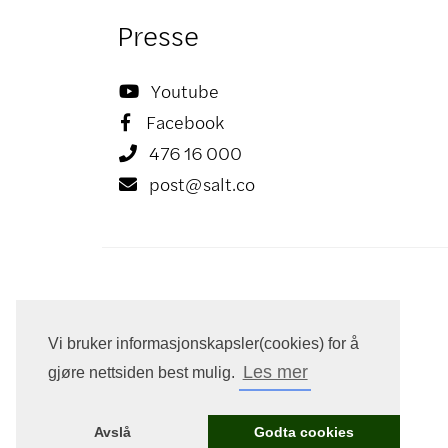
Presse
Youtube

Facebook

476 16 000

post@salt.co

Vi bruker informasjonskapsler(cookies) for å
Les mer
gjøre nettsiden best mulig.
Avslå
Godta cookies