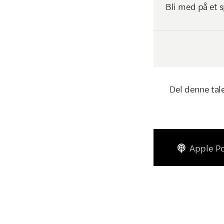
Bli med på et s
Del denne tal
Apple P
