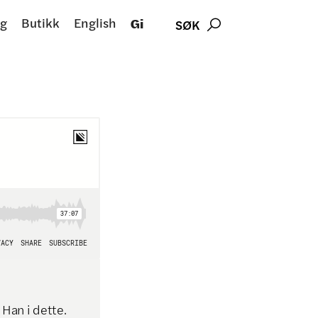
g
Butikk
English
Gi
SØK

 Han i dette.