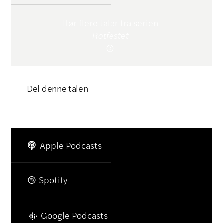
Hør flere taler fra serien
Rotfestet

Del denne talen
Klikk for å kopiere lenke

Apple Podcasts

Spotify

Google Podcasts