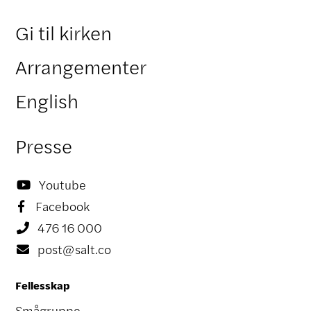
Gi til kirken
Arrangementer
English
Presse
Youtube

Facebook

476 16 000

post@salt.co

Fellesskap
Smågruppe