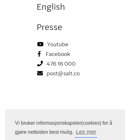
English
Presse
Youtube

Facebook

476 16 000

post@salt.co

Vi bruker informasjonskapsler(cookies) for å
Les mer
gjøre nettsiden best mulig.