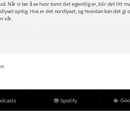
. Når vi tør å se hvor tomt det egentlig er, blir det litt m
dlyset synlig. Hva er det nordlyset, og hvordan kan det gi o
n vår.
Hør flere taler fra serien
Frittstående

en
Klikk for å kopiere lenke

Goo
odcasts
Spotify
