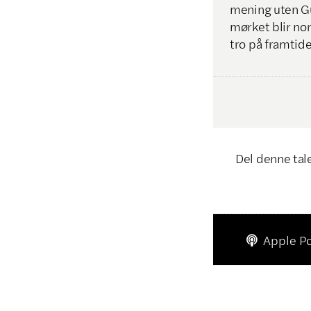
mening uten Gud
mørket blir nor
tro på framtide
Del denne tal
Apple P
