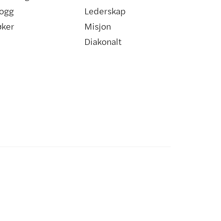
ogg
Lederskap
øker
Misjon
Diakonalt