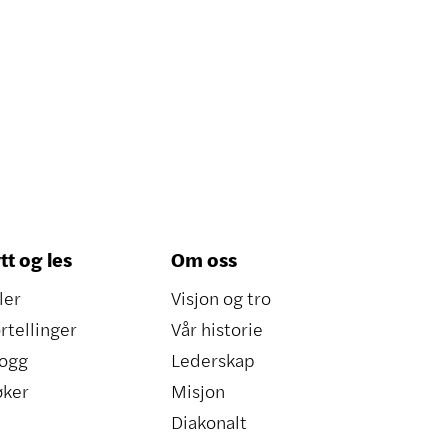
tt og les
Om oss
ler
Visjon og tro
rtellinger
Vår historie
ogg
Lederskap
øker
Misjon
Diakonalt