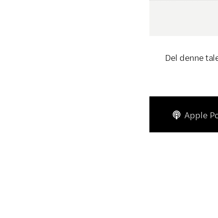
Del denne tal
Apple P
