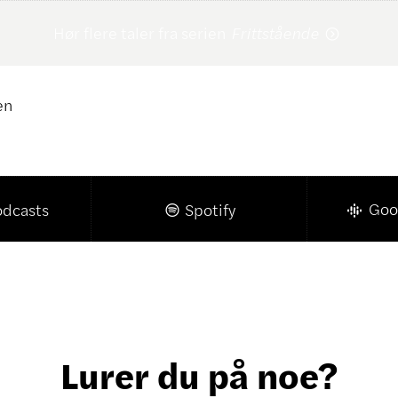
Hør flere taler fra serien
Frittstående

en
Klikk for å kopiere lenke

Goo
odcasts
Spotify

Lurer du på noe?