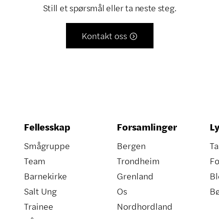
Still et spørsmål eller ta neste steg.
Kontakt oss

Fellesskap
Forsamlinger
Ly
Smågruppe
Bergen
Ta
Team
Trondheim
Fo
Barnekirke
Grenland
Bl
Salt Ung
Os
B
Trainee
Nordhordland