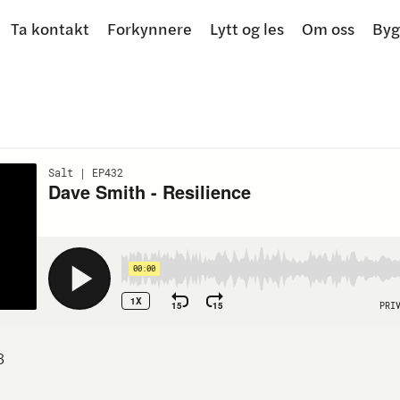
Ta kontakt
Forkynnere
Lytt og les
Om oss
Byg
3