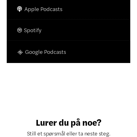
Apple Podcasts

Spotify

Google Podcasts
Lurer du på noe?
Still et spørsmål eller ta neste steg.