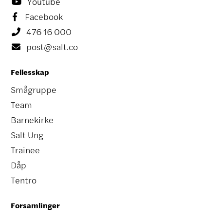
Youtube

Facebook

476 16 000

post@salt.co

Fellesskap
Smågruppe
Team
Barnekirke
Salt Ung
Trainee
Dåp
Tentro
Forsamlinger