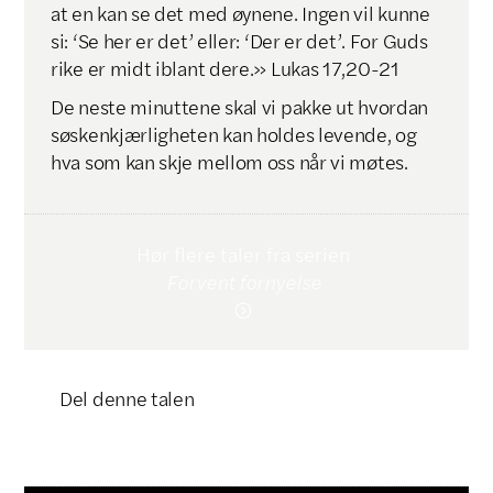
at en kan se det med øynene. Ingen vil kunne
si: ‘Se her er det’ eller: ‘Der er det’. For Guds
rike er midt iblant dere.» Lukas 17,20-21
De neste minuttene skal vi pakke ut hvordan
søskenkjærligheten kan holdes levende, og
hva som kan skje mellom oss når vi møtes.
Hør flere taler fra serien
Forvent fornyelse

Del denne talen
Klikk for å kopiere lenke
