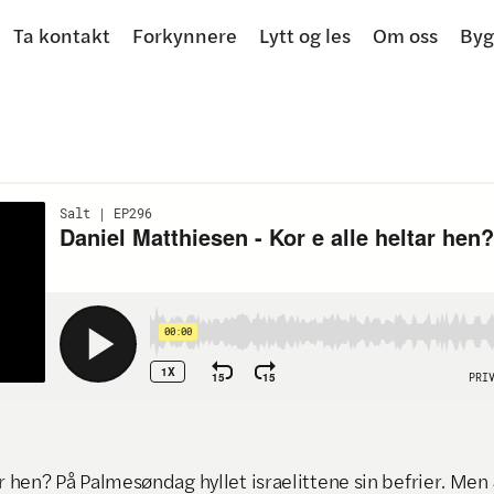
Ta kontakt
Forkynnere
Lytt og les
Om oss
Byg
ar hen? På Palmesøndag hyllet israelittene sin befrier. Men 