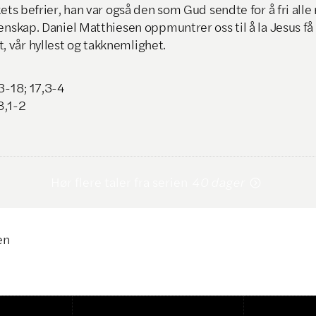
kets befrier, han var også den som Gud sendte for å fri all
enskap. Daniel Matthiesen oppmuntrer oss til å la Jesus få
vår hyllest og takknemlighet.
3-18; 17,3-4
8,1-2
Hør flere taler fra serien
40 dager

en
Klikk for å kopiere lenke
