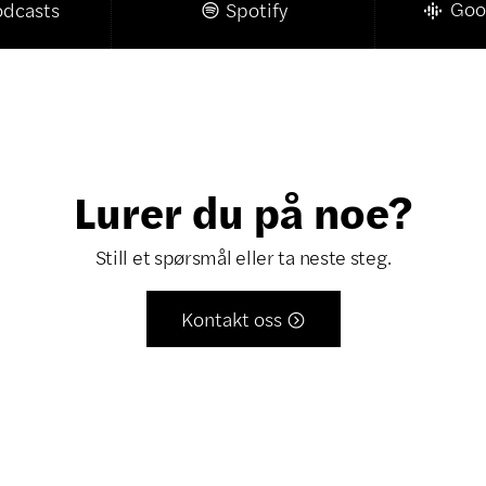
Goo
odcasts
Spotify

Lurer du på noe?
Still et spørsmål eller ta neste steg.
Kontakt oss
