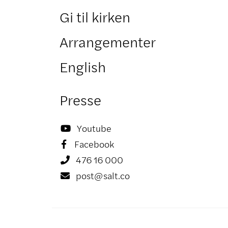
Gi til kirken
Arrangementer
English
Presse
Youtube

Facebook

476 16 000

post@salt.co
