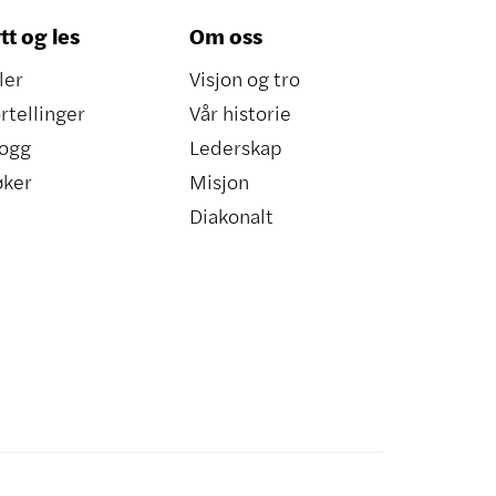
tt og les
Om oss
ler
Visjon og tro
rtellinger
Vår historie
ogg
Lederskap
øker
Misjon
Diakonalt