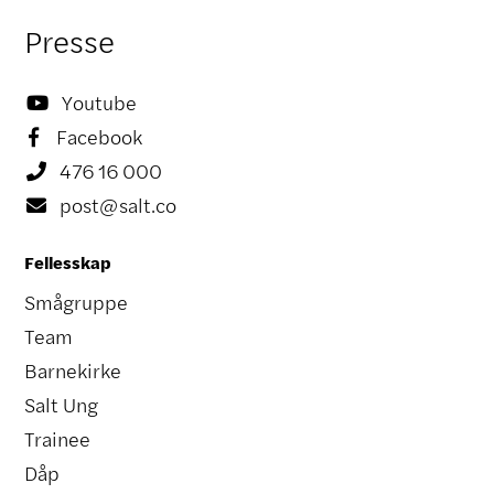
Presse
Youtube

Facebook

476 16 000

post@salt.co

Fellesskap
Smågruppe
Team
Barnekirke
Salt Ung
Trainee
Dåp