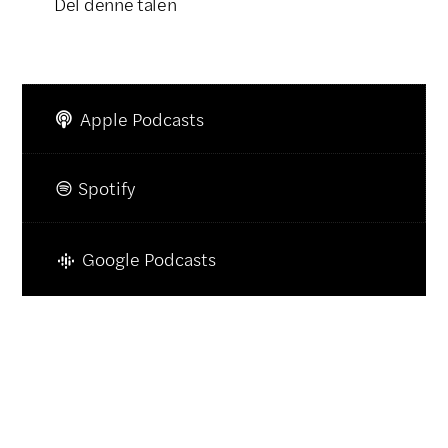
Del denne talen
Klikk for å kopiere lenke

Apple Podcasts

Spotify

Google Podcasts