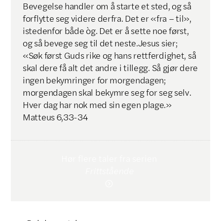
Bevegelse handler om å starte et sted, og så
forflytte seg videre derfra. Det er «fra – til»,
istedenfor både òg. Det er å sette noe først,
og så bevege seg til det neste.Jesus sier;
«Søk først Guds rike og hans rettferdighet, så
skal dere få alt det andre i tillegg. Så gjør dere
ingen bekymringer for morgendagen;
morgendagen skal bekymre seg for seg selv.
Hver dag har nok med sin egen plage.»
Matteus 6,33-34
Hør flere taler fra serien
Frittstående
