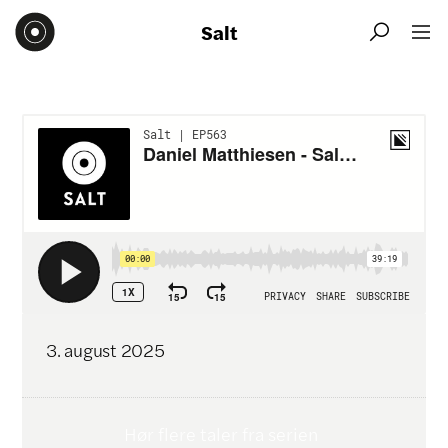
Salt


3
.
august
2025
Hør flere taler fra serien