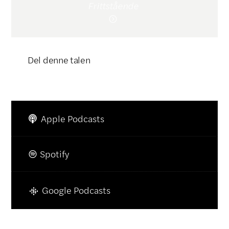
Frittstående

Del denne talen
Klikk for å kopiere lenke

Apple Podcasts

Spotify

Google Podcasts