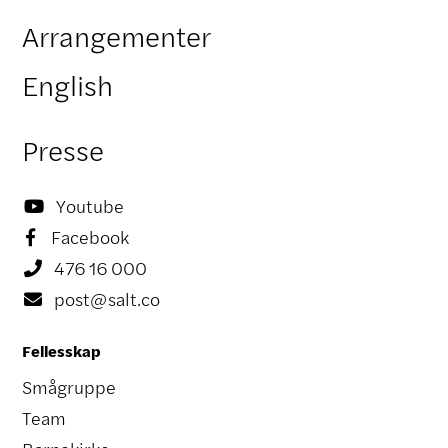
Arrangementer
English
Presse
Youtube

Facebook

476 16 000

post@salt.co

Fellesskap
Smågruppe
Team