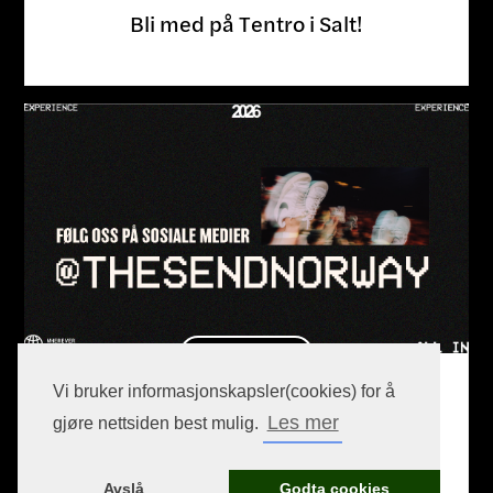
Bli med på Tentro i Salt!
Blogginnlegg
Vi bruker informasjonskapsler(cookies) for å
Les mer
gjøre nettsiden best mulig.
EIVIND GALDAL
The Send Bergen
Avslå
Godta cookies