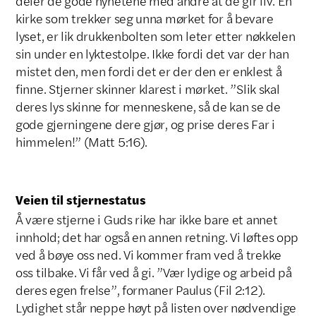
deler de gode nyhetene med andre at de gir liv. En
kirke som trekker seg unna mørket for å bevare
lyset, er lik drukkenbolten som leter etter nøkkelen
sin under en lyktestolpe. Ikke fordi det var der han
mistet den, men fordi det er der den er enklest å
finne. Stjerner skinner klarest i mørket. ”Slik skal
deres lys skinne for menneskene, så de kan se de
gode gjerningene dere gjør, og prise deres Far i
himmelen!” (Matt 5:16).
Veien til stjernestatus
Å være stjerne i Guds rike har ikke bare et annet
innhold; det har også en annen retning. Vi løftes opp
ved å bøye oss ned. Vi kommer fram ved å trekke
oss tilbake. Vi får ved å gi. ”Vær lydige og arbeid på
deres egen frelse”, formaner Paulus (Fil 2:12).
Lydighet står neppe høyt på listen over nødvendige