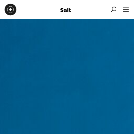
Salt

