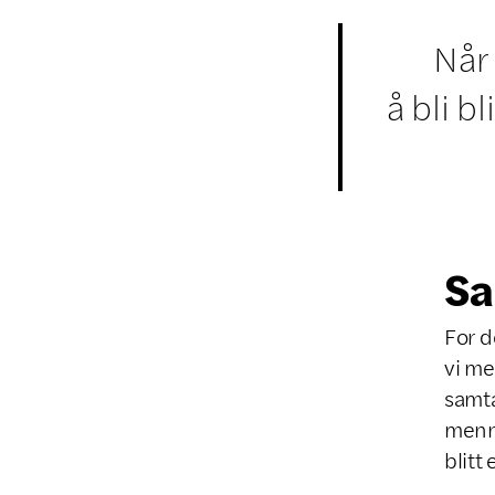
Når en
å bli b
Sa
For d
vi me
samta
menne
blitt