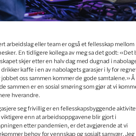
rt arbeidslag eller team er også et fellesskap mellom
sker. En tidligere kollega av meg sa det godt: «Det 
sskapet skjer etter en halv dag med dugnad i nabolage
i drikker kaffe i en av nabolagets garasjer i ly for regne
ar jobbet oss sammen kommer de gode samtalene.» Å
de sammen er en sosial smøring som gjør at vi komm
ere hverandre.
asjere seg frivillig er en fellesskapsbyggende aktivite
viktigere enn at arbeidsoppgavene blir gjort i
pningen etter pandemien, er det avgjørende at vi
ekommer behov for vennskap og sosialt samvær. Jeg