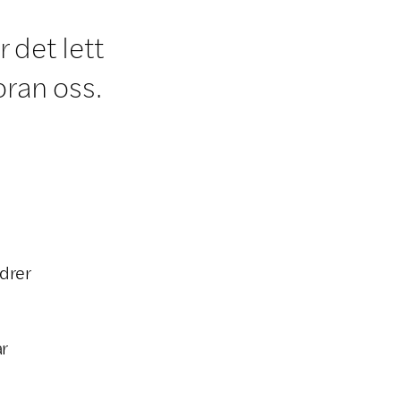
 det lett
oran oss.
rdrer
ar