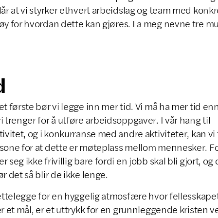
lår at vi styrker ethvert arbeidslag og team med konk
øy for hvordan dette kan gjøres. La meg nevne tre mu
:
d
et første bør vi legge inn mer tid. Vi må ha mer tid en
i trenger for å utføre arbeidsoppgaver. I vår hang til
tivitet, og i konkurranse med andre aktiviteter, kan vi 
sone for at dette er møteplass mellom mennesker. Fo
r seg ikke frivillig bare fordi en jobb skal bli gjort, og
ør det så blir de ikke lenge.
rettelegge for en hyggelig atmosfære hvor fellesskapet
er et mål, er et uttrykk for en grunnleggende kristen ve