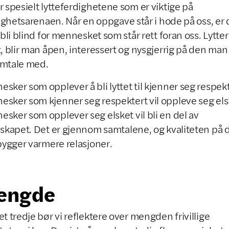
r spesielt lytteferdighetene som er viktige på
llighetsarenaen. Når en oppgave står i hode på oss, er 
å bli blind for mennesket som står rett foran oss. Lytte
t, blir man åpen, interessert og nysgjerrig på den man
amtale med.
sker som opplever å bli lyttet til kjenner seg respekt
sker som kjenner seg respektert vil oppleve seg els
sker som opplever seg elsket vil bli en del av
sskapet. Det er gjennom samtalene, og kvaliteten på
 bygger varmere relasjoner.
engde
et tredje bør vi reflektere over mengden frivillige