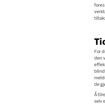
fores
verkt
tiltak
Ti
For d
den v
effek
blind
melde
de gj
Å til
selv 