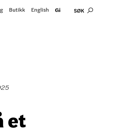
g
Butikk
English
Gi
SØK

025
å et