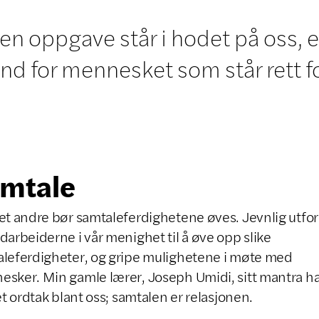
 oppgave står i hodet på oss, er
lind for mennesket som står rett f
mtale
et andre bør samtaleferdighetene øves. Jevnlig utfo
darbeiderne i vår menighet til å øve opp slike
leferdigheter, og gripe mulighetene i møte med
sker. Min gamle lærer, Joseph Umidi, sitt mantra h
 et ordtak blant oss; samtalen er relasjonen.