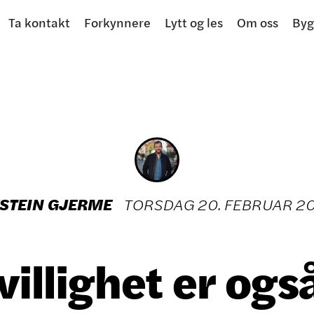
Ta kontakt
Forkynnere
Lytt og les
Om oss
Byg
STEIN GJERME
TORSDAG
20
.
FEBRUAR
2
villighet er ogs