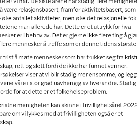
iteter vi har. De siste årene har stadig flere menighete
 å være relasjonsbasert, framfor aktivitetsbasert, som v
e øke antallet aktiviteter, men øke det relasjonelle fok
itetene man allerede har. Dette er et uttrykk for hva
sker er i behov av. Det er gjerne ikke flere ting å gjø
lere mennesker å treffe som er denne tidens største
r trist å møte mennesker som har trukket seg fra kris
sskap, rett og slett fordi de ikke har funnet venner.
søkelser viser at vi blir stadig mer ensomme, og legg
ivene våre i stor grad uavhengig av hverandre. Stadig 
il orde for at dette er et folkehelseproblem.
ristne menigheten kan skinne i frivillighetsåret 2022
are om vi lykkes med at frivilligheten også er et
sskap.