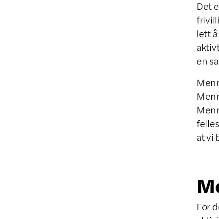
Det e
frivi
lett 
aktiv
en s
Menne
Menne
Menne
felle
at vi
M
For d