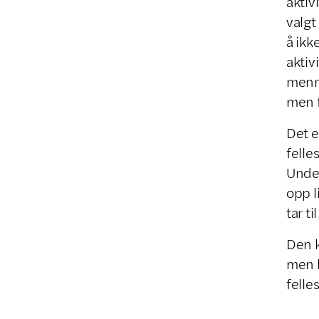
aktiv
valgt
å ikk
aktiv
menne
men f
Det e
felle
Under
opp l
tar t
Den k
men b
felle