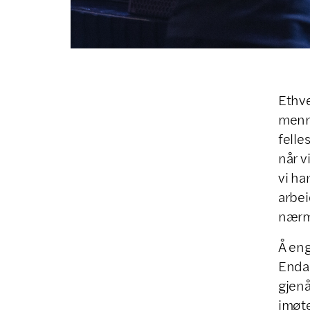
Ethve
menne
felle
når v
vi h
arbei
nærm
Å eng
Enda 
gjenå
imøt