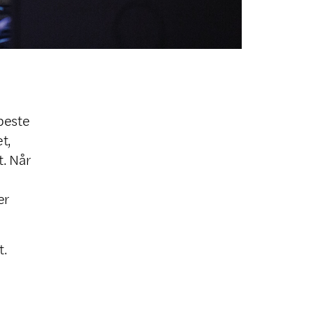
beste
t,
t. Når
er
t.