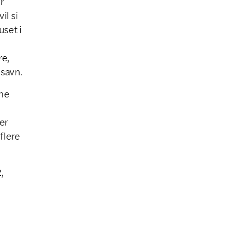
r
il si
uset i
re,
 savn.
tne
er
flere
,