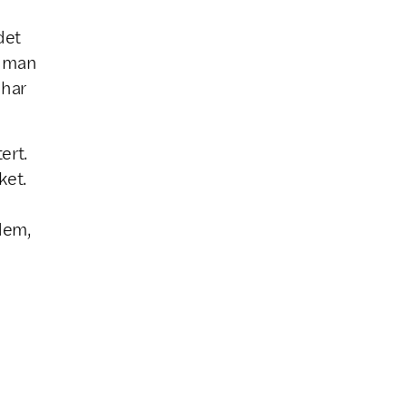
det
r man
 har
ert.
ket.
 dem,