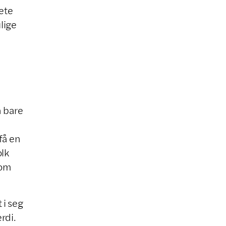
rete
lige
n bare
få en
lk
 om
 i seg
rdi.