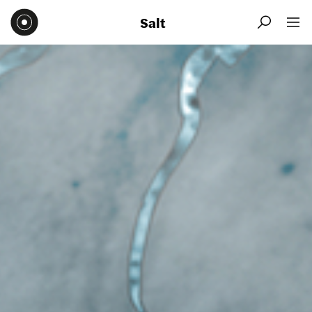
Salt

