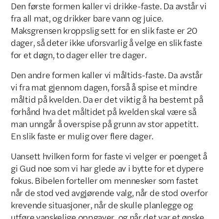
Den første formen kaller vi drikke-faste. Da avstår vi
fra all mat, og drikker bare vann og juice.
Maksgrensen kroppslig sett for en slik faste er 20
dager, så deter ikke uforsvarlig å velge en slik faste
for et døgn, to dager eller tre dager.
Den andre formen kaller vi måltids-faste. Da avstår
vi fra mat gjennom dagen, forså å spise et mindre
måltid på kvelden. Da er det viktig å ha bestemt på
forhånd hva det måltidet på kvelden skal være så
man unngår å overspise på grunn av stor appetitt.
En slik faste er mulig over flere dager.
Uansett hvilken form for faste vi velger er poenget å
gi Gud noe som vi har glede av i bytte for et dypere
fokus. Bibelen forteller om mennesker som fastet
når de stod ved avgjørende valg, når de stod overfor
krevende situasjoner, når de skulle planlegge og
utføre vanskelige oppgaver, og når det var et ønske