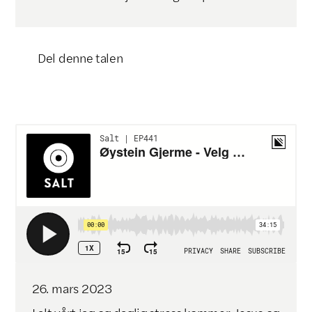
Del denne talen
Klikk for å kopiere lenke

26
.
mars
2023