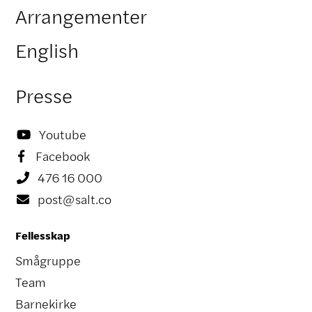
Arrangementer
English
Presse
Youtube

Facebook

476 16 000

post@salt.co

Fellesskap
Smågruppe
Team
Barnekirke