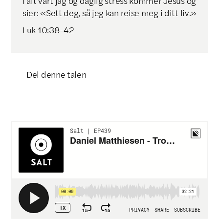
I alt vårt jag og daglig stress kommer Jesus og
sier: «Sett deg, så jeg kan reise meg i ditt liv.»
Luk 10:38-42
Del denne talen
Klikk for å kopiere lenke
