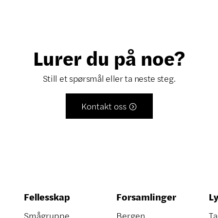
Lurer du på noe?
Still et spørsmål eller ta neste steg.
Kontakt oss

Fellesskap
Forsamlinger
Ly
Smågruppe
Bergen
Ta