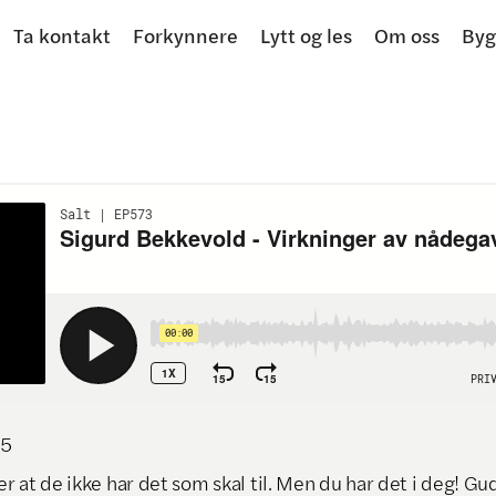
Ta kontakt
Forkynnere
Lytt og les
Om oss
Byg
25
 at de ikke har det som skal til. Men du har det i deg! Gu