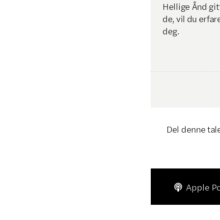
Hellige Ånd gi
de, vil du erfa
deg.
Del denne tal
Apple P
