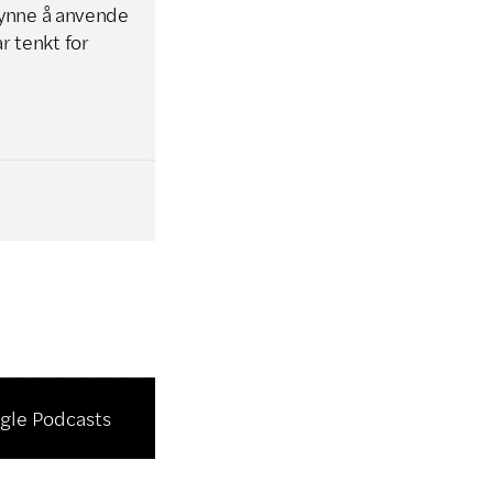
gynne å anvende
r tenkt for
gle Podcasts