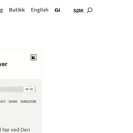
g
Butikk
English
Gi
SØK

d har ved Den