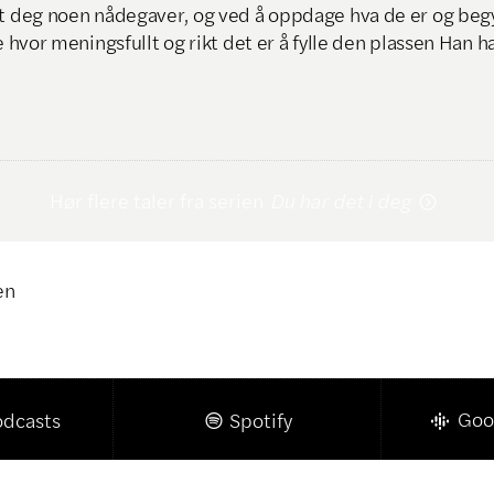
tt deg noen nådegaver, og ved å oppdage hva de er og be
re hvor meningsfullt og rikt det er å fylle den plassen Han ha
Hør flere taler fra serien
Du har det i deg

en
Klikk for å kopiere lenke

Goo
odcasts
Spotify
