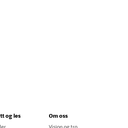
tt og les
Om oss
ler
Visjon og tro