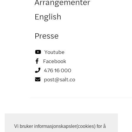
Arrangementer
English
Presse
Youtube

Facebook

476 16 000

post@salt.co

Vi bruker informasjonskapsler(cookies) for å