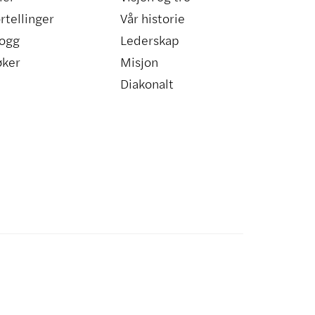
rtellinger
Vår historie
ogg
Lederskap
øker
Misjon
Diakonalt