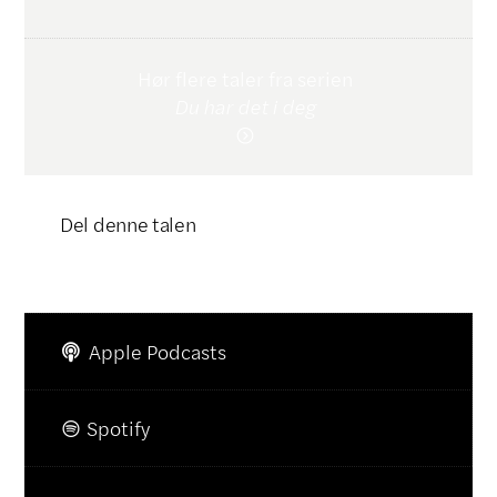
Hør flere taler fra serien
Du har det i deg

Del denne talen
Klikk for å kopiere lenke

Apple Podcasts

Spotify
