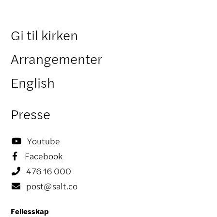
Gi til kirken
Arrangementer
English
Presse
Youtube

Facebook

476 16 000

post@salt.co

Fellesskap