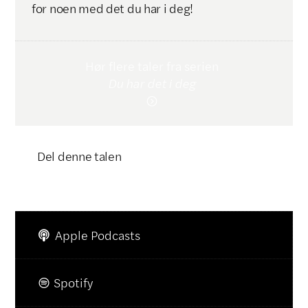
for noen med det du har i deg!
Hør flere taler fra serien
Du har det i deg

Del denne talen
Klikk for å kopiere lenke

Apple Podcasts

Spotify
