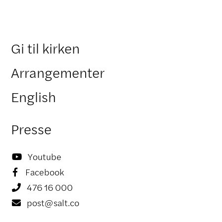
Gi til kirken
Arrangementer
English
Presse
Youtube

Facebook

476 16 000

post@salt.co
