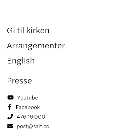
Gi til kirken
Arrangementer
English
Presse
Youtube

Facebook

476 16 000

post@salt.co
