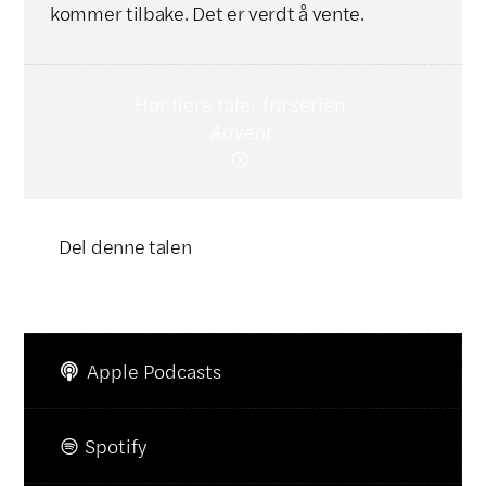
kommer tilbake. Det er verdt å vente.
Hør flere taler fra serien
Advent

Del denne talen
Klikk for å kopiere lenke

Apple Podcasts

Spotify
