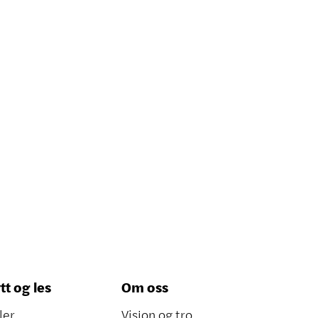
tt og les
Om oss
ler
Visjon og tro