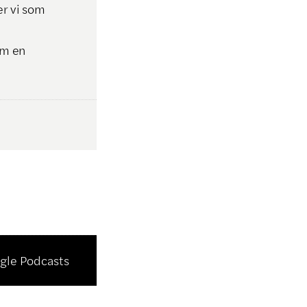
er vi som
om en
gle Podcasts