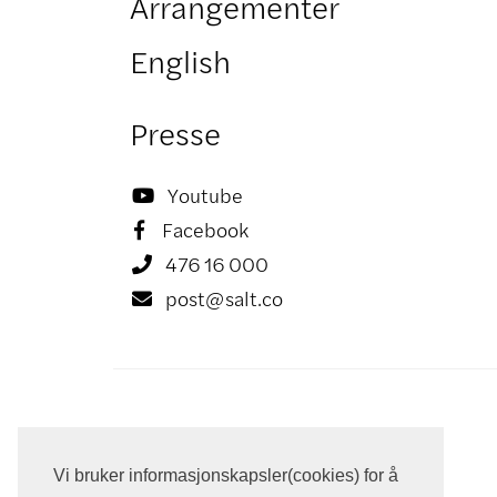
Arrangementer
English
Presse
Youtube

Facebook

476 16 000

post@salt.co

Vi bruker informasjonskapsler(cookies) for å