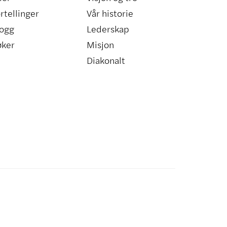
rtellinger
Vår historie
ogg
Lederskap
øker
Misjon
Diakonalt