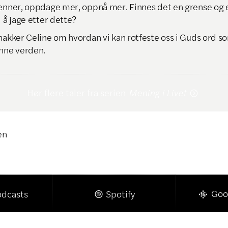
venner, oppdage mer, oppnå mer. Finnes det en grense og 
l å jage etter dette?
snakker Celine om hvordan vi kan rotfeste oss i Guds ord s
enne verden.
Hør flere taler fra serien
Mening i Livet

en
Klikk for å kopiere lenke

Goo
odcasts
Spotify
