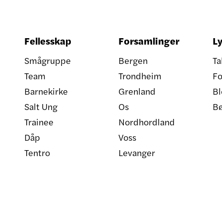
Fellesskap
Forsamlinger
Ly
Smågruppe
Bergen
Ta
Team
Trondheim
Fo
Barnekirke
Grenland
Bl
Salt Ung
Os
B
Trainee
Nordhordland
Dåp
Voss
Tentro
Levanger