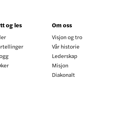
tt og les
Om oss
ler
Visjon og tro
rtellinger
Vår historie
ogg
Lederskap
øker
Misjon
Diakonalt