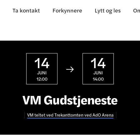
Ta kontakt
Forkynnere
Lytt og les
Om
14
14

JUNI
JUNI
12:00
14:00
VM Gudstjeneste
VM teltet ved Trekanttomten ved AdO Arena