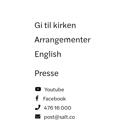
Gi til kirken
Arrangementer
English
Presse
Youtube

Facebook

476 16 000

post@salt.co
