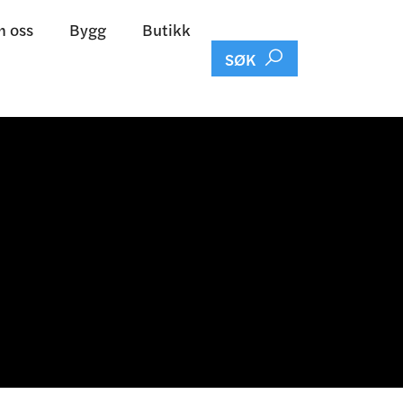
 oss
Bygg
Butikk

SØK