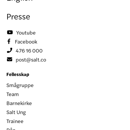
Presse
Youtube

Facebook

476 16 000

post@salt.co

Fellesskap
Smågruppe
Team
Barnekirke
Salt Ung
Trainee
Dåp