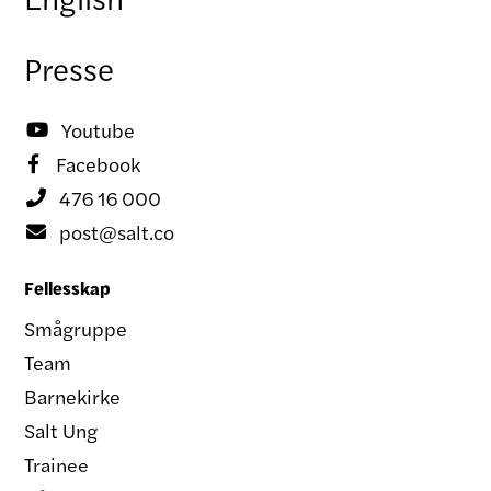
Presse
Youtube

Facebook

476 16 000

post@salt.co

Fellesskap
Smågruppe
Team
Barnekirke
Salt Ung
Trainee