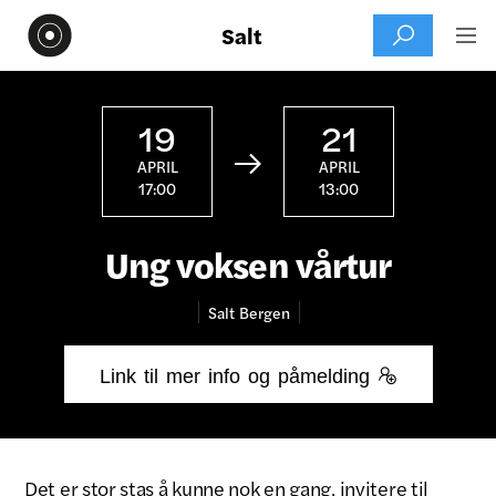
Salt


19
21

APRIL
APRIL
17:00
13:00
Ung voksen vårtur
Salt
Bergen
Link til mer info og påmelding 
Det er stor stas å kunne nok en gang, invitere til