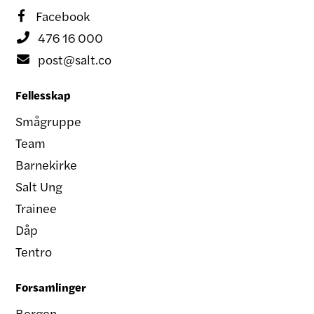
Facebook

476 16 000

post@salt.co

Fellesskap
Smågruppe
Team
Barnekirke
Salt Ung
Trainee
Dåp
Tentro
Forsamlinger
Bergen