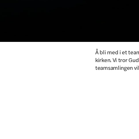
Å bli med i et te
kirken. Vi tror Gud
teamsamlingen vil