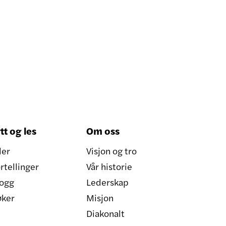
tt og les
Om oss
ler
Visjon og tro
rtellinger
Vår historie
ogg
Lederskap
øker
Misjon
Diakonalt