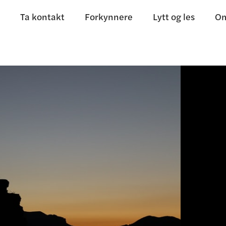
Ta kontakt
Forkynnere
Lytt og les
Om