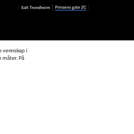
Prinsens gate 2C
Salt
Trondheim
e vennskap i
e måter. På