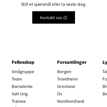
Still et spørsmål eller ta neste steg.
Kontakt oss

Fellesskap
Forsamlinger
Ly
Smågruppe
Bergen
Ta
Team
Trondheim
Fo
Barnekirke
Grenland
Bl
Salt Ung
Os
B
Trainee
Nordhordland