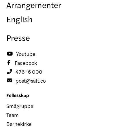
Arrangementer
English
Presse
Youtube

Facebook

476 16 000

post@salt.co

Fellesskap
Smågruppe
Team
Barnekirke