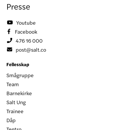
Presse
Youtube

Facebook

476 16 000

post@salt.co

Fellesskap
Smågruppe
Team
Barnekirke
Salt Ung
Trainee
Dåp
Tentro