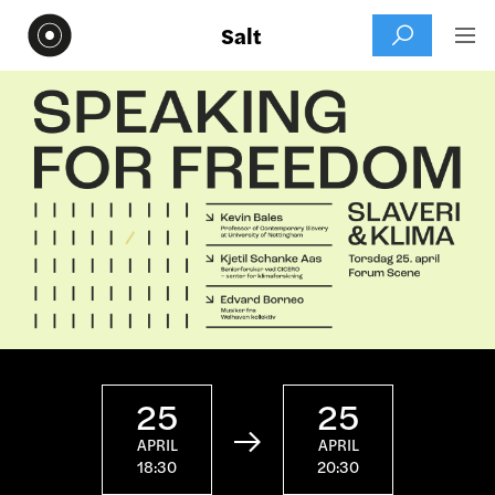
Salt


25
25

APRIL
APRIL
18:30
20:30