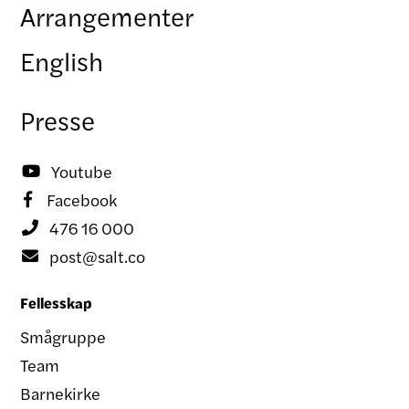
Arrangementer
English
Presse
Youtube

Facebook

476 16 000

post@salt.co

Fellesskap
Smågruppe
Team
Barnekirke