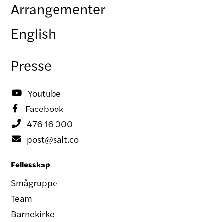
Arrangementer
English
Presse
Youtube

Facebook

476 16 000

post@salt.co

Fellesskap
Smågruppe
Team
Barnekirke