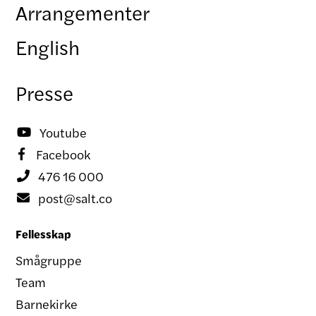
Arrangementer
English
Presse
Youtube

Facebook

476 16 000

post@salt.co

Fellesskap
Smågruppe
Team
Barnekirke