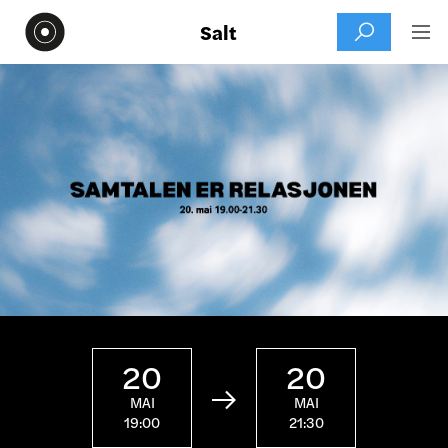
Salt


20
20

MAI
MAI
19:00
21:30