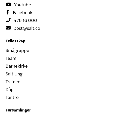
Youtube

Facebook

476 16 000

post@salt.co

Fellesskap
Smågruppe
Team
Barnekirke
Salt Ung
Trainee
Dåp
Tentro
Forsamlinger