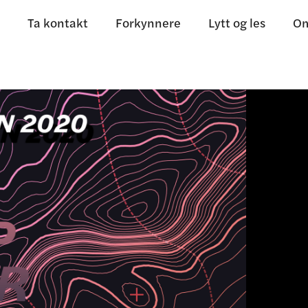
Ta kontakt
Forkynnere
Lytt og les
Om