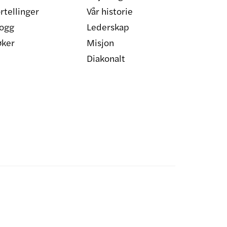
rtellinger
Vår historie
ogg
Lederskap
øker
Misjon
Diakonalt