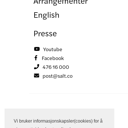
Arrangementer
English
Presse
Youtube

Facebook

476 16 000

post@salt.co

Vi bruker informasjonskapsler(cookies) for å