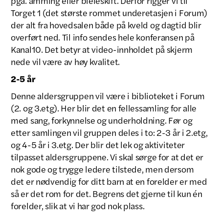
pga. amming eller bleieskift. Derfor rigger vi til
Torget 1 (det største rommet underetasjen i Forum)
der alt fra hovedsalen både på kveld og dagtid blir
overført ned. Til info sendes hele konferansen på
Kanal10. Det betyr at video-innholdet på skjerm
nede vil være av høy kvalitet.
2-5 år
Denne aldersgruppen vil være i biblioteket i Forum
(2. og 3.etg). Her blir det en fellessamling for alle
med sang, forkynnelse og underholdning. Før og
etter samlingen vil gruppen deles i to: 2-3 år i 2.etg,
og 4-5 år i 3.etg. Der blir det lek og aktiviteter
tilpasset aldersgruppene. Vi skal sørge for at det er
nok gode og trygge ledere tilstede, men dersom
det er nødvendig for ditt barn at en forelder er med
så er det rom for det. Begrens det gjerne til kun én
forelder, slik at vi har god nok plass.