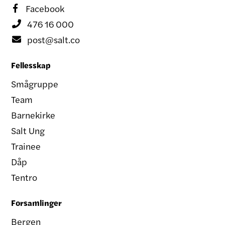
Facebook

476 16 000

post@salt.co

Fellesskap
Smågruppe
Team
Barnekirke
Salt Ung
Trainee
Dåp
Tentro
Forsamlinger
Bergen